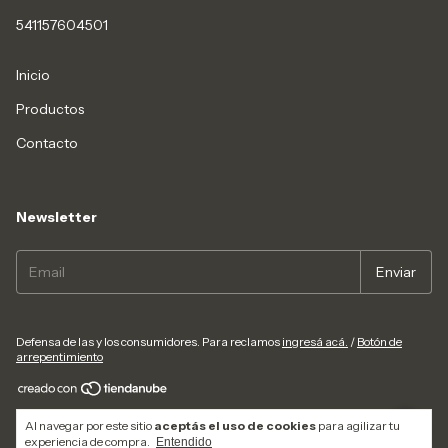
541157604501
Inicio
Productos
Contacto
Newsletter
Defensa de las y los consumidores. Para reclamos
ingresá acá.
/
Botón de
arrepentimiento
Copyright EAROUTDOOR - 20280808378 - 2026. Todos los derechos
Al navegar por este sitio
aceptás el uso de cookies
para agilizar tu
reservados.
experiencia de compra.
Entendido