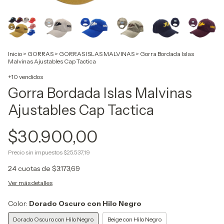
Inicio
>
GORRAS
>
GORRAS ISLAS MALVINAS
>
Gorra Bordada Islas
Malvinas Ajustables Cap Tactica
+10 vendidos
Gorra Bordada Islas Malvinas
Ajustables Cap Tactica
$30.900,00
Precio sin impuestos
$25.537,19
24
cuotas de
$3.173,69
Ver más detalles
Color:
Dorado Oscuro con Hilo Negro
Dorado Oscuro con Hilo Negro
Beige con Hilo Negro