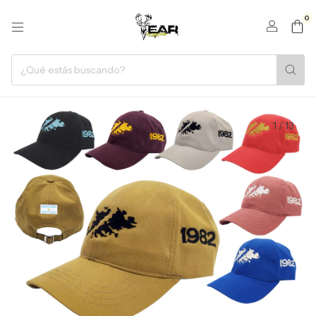
0
1
/
13