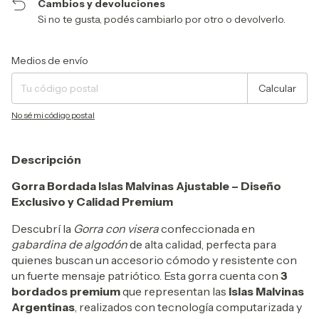
Cambios y devoluciones
Si no te gusta, podés cambiarlo por otro o devolverlo.
Entregas para el CP:
Cambiar CP
Medios de envío
Calcular
No sé mi código postal
Descripción
Gorra Bordada Islas Malvinas Ajustable – Diseño
Exclusivo y Calidad Premium
Descubrí la
Gorra con visera
confeccionada en
gabardina de algodón
de alta calidad, perfecta para
quienes buscan un accesorio cómodo y resistente con
un fuerte mensaje patriótico. Esta gorra cuenta con
3
bordados premium
que representan las
Islas Malvinas
Argentinas
, realizados con tecnología computarizada y